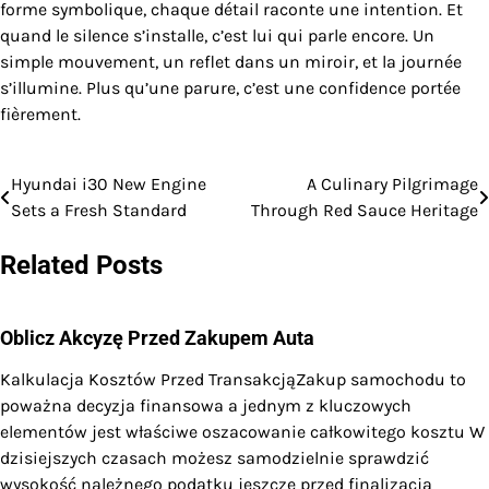
forme symbolique, chaque détail raconte une intention. Et
quand le silence s’installe, c’est lui qui parle encore. Un
simple mouvement, un reflet dans un miroir, et la journée
s’illumine. Plus qu’une parure, c’est une confidence portée
fièrement.
Hyundai i30 New Engine
A Culinary Pilgrimage
Post
Sets a Fresh Standard
Through Red Sauce Heritage
navigation
Related Posts
Oblicz Akcyzę Przed Zakupem Auta
Kalkulacja Kosztów Przed TransakcjąZakup samochodu to
poważna decyzja finansowa a jednym z kluczowych
elementów jest właściwe oszacowanie całkowitego kosztu W
dzisiejszych czasach możesz samodzielnie sprawdzić
wysokość należnego podatku jeszcze przed finalizacją