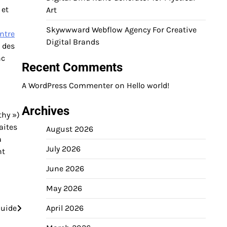
 et
Art
Skywwward Webflow Agency For Creative
ntre
Digital Brands
i des
nc
Recent Comments
A WordPress Commenter
on
Hello world!
Archives
thy »)
aites
August 2026
à
July 2026
nt
June 2026
May 2026
Guide
April 2026