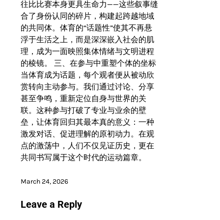
往比比赛本身更具生命力——这些叙事缝
合了身份认同的碎片，构建起跨越地域
的共同体。体育的“话题性”使其不再悬
浮于生活之上，而是深深嵌入社会的肌
理，成为一面映照集体情绪与文明进程
的棱镜。 三、在参与中重塑个体的坐标
当体育成为话题，每个观者便从被动欣
赏转向主动参与。我们通过讨论、分享
甚至争鸣，重新定位自身与世界的关
联。这种参与打破了专业与业余的壁
垒，让体育回归其最本真的意义：一种
激发对话、促进理解的原初动力。在观
点的激荡中，人们不仅见证历史，更在
共同书写属于这个时代的运动篇章。
March 24, 2026
Leave a Reply