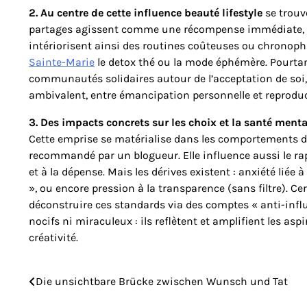
2. Au centre de cette influence beauté lifestyle
se trouv
partages agissent comme une récompense immédiate, con
intériorisent ainsi des routines coûteuses ou chronop
Sainte-Marie
le detox thé ou la mode éphémère. Pourtant,
communautés solidaires autour de l’acceptation de soi,
ambivalent, entre émancipation personnelle et reprodu
3. Des impacts concrets sur les choix et la santé menta
Cette emprise se matérialise dans les comportements d’
recommandé par un blogueur. Elle influence aussi le rap
et à la dépense. Mais les dérives existent : anxiété liée 
», ou encore pression à la transparence (sans filtre). 
déconstruire ces standards via des comptes « anti-influe
nocifs ni miraculeux : ils reflètent et amplifient les a
créativité.
Die unsichtbare Brücke zwischen Wunsch und Tat
Post