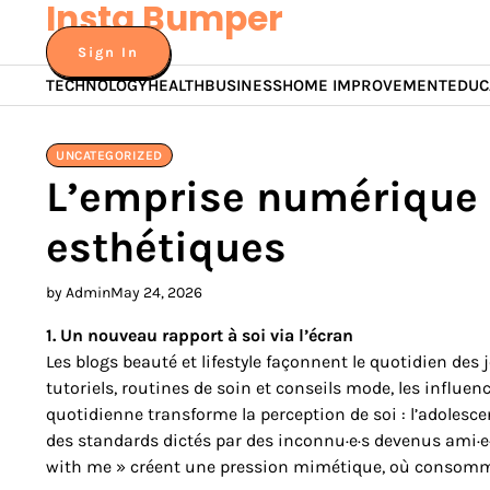
Insta Bumper
Skip
to
Sign In
content
TECHNOLOGY
HEALTH
BUSINESS
HOME IMPROVEMENT
EDUC
UNCATEGORIZED
L’emprise numérique
esthétiques
by Admin
May 24, 2026
1. Un nouveau rapport à soi via l’écran
Les blogs beauté et lifestyle façonnent le quotidien des 
tutoriels, routines de soin et conseils mode, les influ
quotidienne transforme la perception de soi : l’adolesc
des standards dictés par des inconnu·e·s devenus ami·e·s
with me » créent une pression mimétique, où consomme