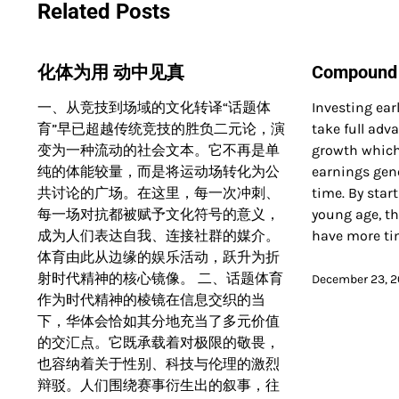
navigation
Related Posts
化体为用 动中见真
Compound 
一、从竞技到场域的文化转译“话题体
Investing ear
育”早已超越传统竞技的胜负二元论，演
take full ad
变为一种流动的社会文本。它不再是单
growth which
纯的体能较量，而是将运动场转化为公
earnings gen
共讨论的广场。在这里，每一次冲刺、
time. By star
每一场对抗都被赋予文化符号的意义，
young age, th
成为人们表达自我、连接社群的媒介。
have more t
体育由此从边缘的娱乐活动，跃升为折
射时代精神的核心镜像。 二、话题体育
December 23, 
作为时代精神的棱镜在信息交织的当
下，华体会恰如其分地充当了多元价值
的交汇点。它既承载着对极限的敬畏，
也容纳着关于性别、科技与伦理的激烈
辩驳。人们围绕赛事衍生出的叙事，往