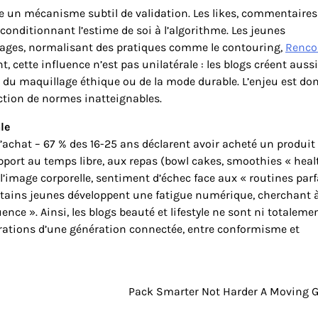
e un mécanisme subtil de validation. Les likes, commentaires
ditionnant l’estime de soi à l’algorithme. Les jeunes
hages, normalisant des pratiques comme le contouring,
Renco
 cette influence n’est pas unilatérale : les blogs créent auss
 du maquillage éthique ou de la mode durable. L’enjeu est do
ction de normes inatteignables.
le
achat – 67 % des 16-25 ans déclarent avoir acheté un produit
port au temps libre, aux repas (bowl cakes, smoothies « heal
à l’image corporelle, sentiment d’échec face aux « routines parf
Certains jeunes développent une fatigue numérique, cherchant 
nce ». Ainsi, les blogs beauté et lifestyle ne sont ni totaleme
spirations d’une génération connectée, entre conformisme et
Pack Smarter Not Harder A Moving 