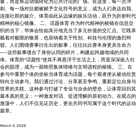
量，而是将运动场转化为公共讨论的广场。在这里，每一次冲
刺、每一场对抗都被赋予文化符号的意义，成为人们表达自我、
连接社群的媒介。体育由此从边缘的娱乐活动，跃升为折射时代
精神的核心镜像。 二、话题体育 作为时代精神的棱镜在信息交
织的当下，华体会恰如其分地充当了多元价值的交汇点。它既承
载着对极限的敬畏，也容纳着关于性别、科技与伦理的激烈辩
驳。人们围绕赛事衍生出的叙事，往往比比赛本身更具生命力
——这些叙事缝合了身份认同的碎片，构建起跨越地域的共同
体。体育的“话题性”使其不再悬浮于生活之上，而是深深嵌入社
会的肌理，成为一面映照集体情绪与文明进程的棱镜。 三、在
参与中重塑个体的坐标当体育成为话题，每个观者便从被动欣赏
转向主动参与。我们通过讨论、分享甚至争鸣，重新定位自身与
世界的关联。这种参与打破了专业与业余的壁垒，让体育回归其
最本真的意义：一种激发对话、促进理解的原初动力。在观点的
激荡中，人们不仅见证历史，更在共同书写属于这个时代的运动
篇章。
March 4, 2026