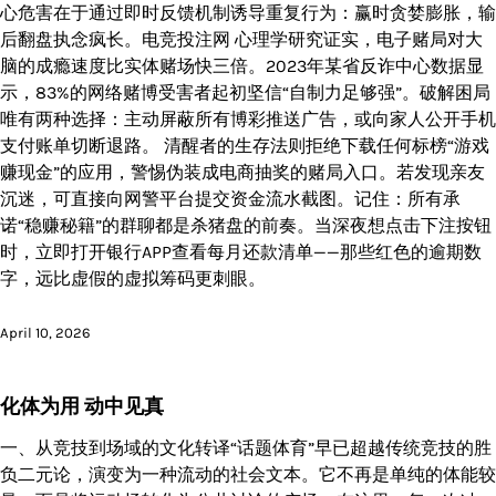
心危害在于通过即时反馈机制诱导重复行为：赢时贪婪膨胀，输
后翻盘执念疯长。电竞投注网 心理学研究证实，电子赌局对大
脑的成瘾速度比实体赌场快三倍。2023年某省反诈中心数据显
示，83%的网络赌博受害者起初坚信“自制力足够强”。破解困局
唯有两种选择：主动屏蔽所有博彩推送广告，或向家人公开手机
支付账单切断退路。 清醒者的生存法则拒绝下载任何标榜“游戏
赚现金”的应用，警惕伪装成电商抽奖的赌局入口。若发现亲友
沉迷，可直接向网警平台提交资金流水截图。记住：所有承
诺“稳赚秘籍”的群聊都是杀猪盘的前奏。当深夜想点击下注按钮
时，立即打开银行APP查看每月还款清单——那些红色的逾期数
字，远比虚假的虚拟筹码更刺眼。
April 10, 2026
化体为用 动中见真
一、从竞技到场域的文化转译“话题体育”早已超越传统竞技的胜
负二元论，演变为一种流动的社会文本。它不再是单纯的体能较