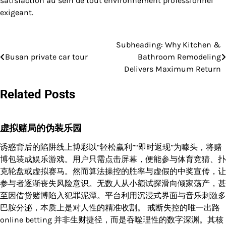
satisfaction au sein de tout environnement professionnel
exigeant.
Subheading: Why Kitchen &
Post
Busan private car tour
Bathroom Remodeling
navigation
Delivers Maximum Return
Related Posts
虚拟赌局的伪装乐园
诱惑背后的陷阱线上博彩以“轻松赢利”“即时返现”为噱头，将赌
博包装成娱乐游戏。用户只需点击屏幕，便能参与体育竞猜、扑
克轮盘或虚拟赛马。然而算法操控的胜率与虚假的中奖宣传，让
参与者逐渐丧失风险意识。无数人从小额试探滑向倾家荡产，甚
至因借贷赌博陷入犯罪泥潭。平台利用沉浸式界面与音乐刺激多
巴胺分泌，本质上是对人性的精准收割。 戒断失控的唯一出路
online betting 并非生财捷径，而是吞噬理性的数字深渊。其核