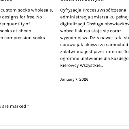
l custom socks wholesale,
Cyfryzacja ProcesuWspółczesna
 designs for free. No
administracja zmierza ku pełnej
r quantity of
digitalizacji Obsługa obowiązkó
 socks at cheap
wobec fiskusa staje się coraz
m compression socks​​
wygodniejsza Dziś nawet tak ist
sprawa jak akcyza za samochód
załatwiana jest przez internet To
ogromne ułatwienie dla każdego
kierowcy Wszystkie…
January 7, 2026
ds are marked
*