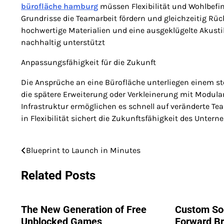
bürofläche hamburg
müssen Flexibilität und Wohlbef
Grundrisse die Teamarbeit fördern und gleichzeitig Rüc
hochwertige Materialien und eine ausgeklügelte Akusti
nachhaltig unterstützt
Anpassungsfähigkeit für die Zukunft
Die Ansprüche an eine Bürofläche unterliegen einem s
die spätere Erweiterung oder Verkleinerung mit Modul
Infrastruktur ermöglichen es schnell auf veränderte Te
in Flexibilität sichert die Zukunftsfähigkeit des Unte
Blueprint to Launch in Minutes
Post
navigation
Related Posts
The New Generation of Free
Custom Soc
Unblocked Games
Forward B