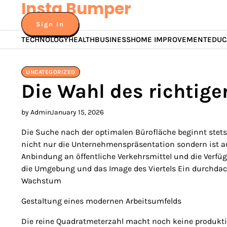
Insta Bumper
Skip
to
Sign In
content
TECHNOLOGY
HEALTH
BUSINESS
HOME IMPROVEMENT
EDUC
UNCATEGORIZED
Die Wahl des richtige
by Admin
January 15, 2026
Die Suche nach der optimalen Bürofläche beginnt stets 
nicht nur die Unternehmenspräsentation sondern ist au
Anbindung an öffentliche Verkehrsmittel und die Verfü
die Umgebung und das Image des Viertels Ein durchdach
Wachstum
Gestaltung eines modernen Arbeitsumfelds
Die reine Quadratmeterzahl macht noch keine produkti