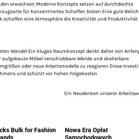
inden erwachsen Moderne Konzepte setzen auf durchdachte
kzugsorte für konzentriertes Schaffen bieten Eine gute Belic
k schaffen eine Atmosphäre die Kreativität und Produktivität
teten Wandel Ein kluges Raumkonzept denkt daher von Anfan
ar aufgebaute Möbel verschiebbare Wände und skalierbare
amgrößen oder neue Arbeitsmodelle zu reagieren Diese Investi
rnehmens und schützt vor hohen Folgekosten
Ein Neudenken unserer Arbeitsw
ks Bulk for Fashion
Nowa Era Opłat
rands
Samochodowych